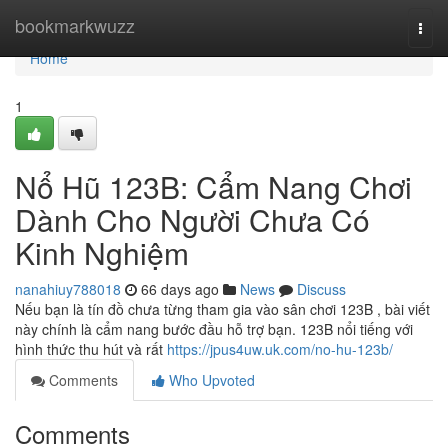
Home
bookmarkwuzz
Togg
navi
Home
1
Nổ Hũ 123B: Cẩm Nang Chơi
Dành Cho Người Chưa Có
Kinh Nghiệm
nanahiuy788018
66 days ago
News
Discuss
Nếu bạn là tín đồ chưa từng tham gia vào sân chơi 123B , bài viết
này chính là cẩm nang bước đầu hỗ trợ bạn. 123B nổi tiếng với
hình thức thu hút và rất
https://jpus4uw.uk.com/no-hu-123b/
Comments
Who Upvoted
Comments