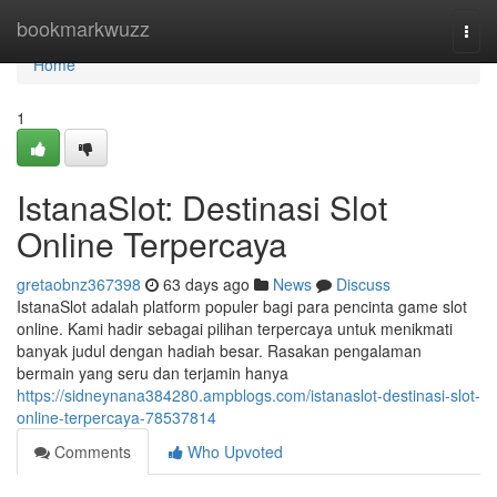
Home
bookmarkwuzz
Togg
navi
Home
1
IstanaSlot: Destinasi Slot
Online Terpercaya
gretaobnz367398
63 days ago
News
Discuss
IstanaSlot adalah platform populer bagi para pencinta game slot
online. Kami hadir sebagai pilihan terpercaya untuk menikmati
banyak judul dengan hadiah besar. Rasakan pengalaman
bermain yang seru dan terjamin hanya
https://sidneynana384280.ampblogs.com/istanaslot-destinasi-slot-
online-terpercaya-78537814
Comments
Who Upvoted