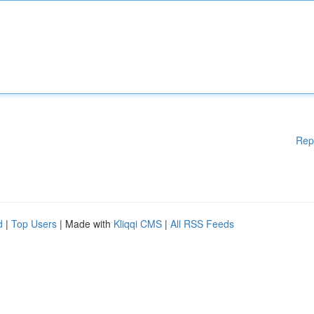
Rep
d
|
Top Users
| Made with
Kliqqi CMS
|
All RSS Feeds