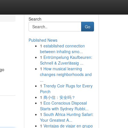
Search
Go
Published News
1
established connection
between inhaling smo...
1
Entrümpelung Kaufbeuren:
Schnell & Zuverlässig ...
1
How musical learning
 go
changes neighborhoods and
...
1
Trendy Coir Rugs for Every
Porch
1
商小信：安全吗？
1
Eco Conscious Disposal
Starts with Sydney Rubbi...
1
South Africa Hunting Safari:
Your Greatest A...
1
Ventajas de viajar en grupo