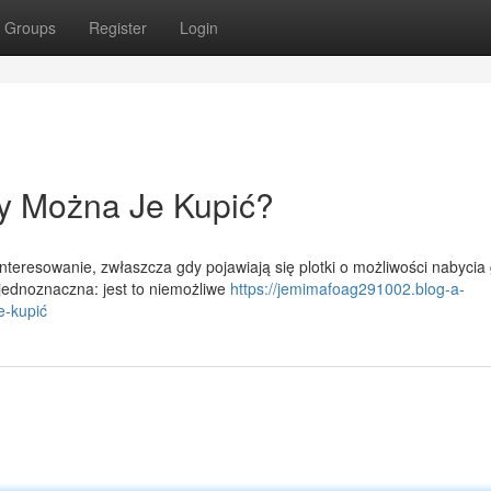
Groups
Register
Login
y Można Je Kupić?
teresowanie, zwłaszcza gdy pojawiają się plotki o możliwości nabycia
 jednoznaczna: jest to niemożliwe
https://jemimafoag291002.blog-a-
e-kupić