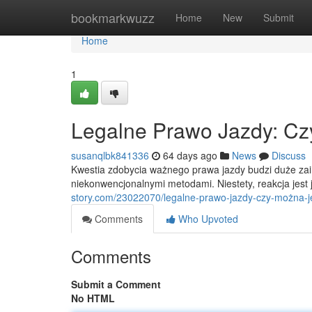
Home
bookmarkwuzz
Home
New
Submit
Home
1
Legalne Prawo Jazdy: Cz
susanqlbk841336
64 days ago
News
Discuss
Kwestia zdobycia ważnego prawa jazdy budzi duże zain
niekonwencjonalnymi metodami. Niestety, reakcja jest
story.com/23022070/legalne-prawo-jazdy-czy-można-j
Comments
Who Upvoted
Comments
Submit a Comment
No HTML