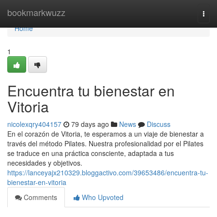
Home
bookmarkwuzz
Togg
navi
Home
1
Encuentra tu bienestar en
Vitoria
nicolexqry404157
79 days ago
News
Discuss
En el corazón de Vitoria, te esperamos a un viaje de bienestar a
través del método Pilates. Nuestra profesionalidad por el Pilates
se traduce en una práctica consciente, adaptada a tus
necesidades y objetivos.
https://lanceyajx210329.bloggactivo.com/39653486/encuentra-tu-
bienestar-en-vitoria
Comments
Who Upvoted