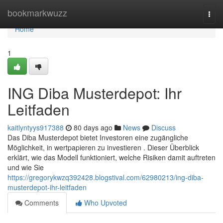
Home
bookmarkwuzz
Togg
navi
Home
1
ING Diba Musterdepot: Ihr
Leitfaden
kaitlyntyys917388
80 days ago
News
Discuss
Das Diba Musterdepot bietet Investoren eine zugängliche
Möglichkeit, in wertpapieren zu investieren . Dieser Überblick
erklärt, wie das Modell funktioniert, welche Risiken damit auftreten
und wie Sie
https://gregorykwzq392428.blogstival.com/62980213/ing-diba-
musterdepot-ihr-leitfaden
Comments
Who Upvoted