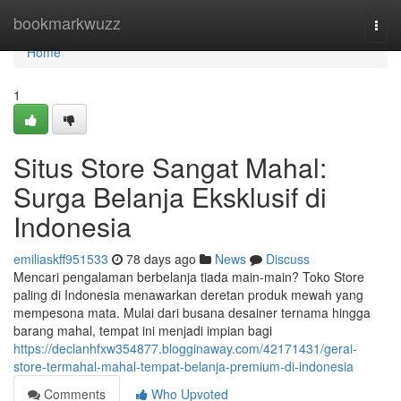
Home
bookmarkwuzz
Togg
navi
Home
1
Situs Store Sangat Mahal:
Surga Belanja Eksklusif di
Indonesia
emiliaskff951533
78 days ago
News
Discuss
Mencari pengalaman berbelanja tiada main-main? Toko Store
paling di Indonesia menawarkan deretan produk mewah yang
mempesona mata. Mulai dari busana desainer ternama hingga
barang mahal, tempat ini menjadi impian bagi
https://declanhfxw354877.blogginaway.com/42171431/gerai-
store-termahal-mahal-tempat-belanja-premium-di-indonesia
Comments
Who Upvoted