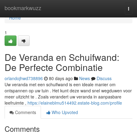
Home
bookmarkwuzz
Togg
navi
Home
1
De Veranda en Schuifwand:
De Perfecte Combinatie
orlandojhwd738896
80 days ago
News
Discuss
Uw veranda met een schuifwand is een ideale manier om
ontspannen op uw tuin . Het kunt deze wand snel wegduwen voor
meer uitzicht te . Zoals verandert uw veranda in aanpasbare
leefruimte ,
https://elaineblmu514492.estate-blog.com/profile
Comments
Who Upvoted
Comments