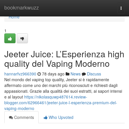
Home
bookmarkwuzz
Togg
navi
Home
1
Jeeter Juice: L’Esperienza high
quality del Vaping Moderno
hannarfvz966390
78 days ago
News
Discuss
Nel mondo del vaping top quality, Jeeter si è rapidamente
affermato come uno dei marchi più riconosciuti e richiesti dagli
appassionati. Grazie alla qualità dei suoi estratti, ai sapori intensi
e al layout
https://nikolasquwp487614.review-
blogger.com/62966461/jeeter-juice-l-esperienza-premium-del-
vaping-moderno
Comments
Who Upvoted