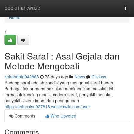
Home
bookmarkwuzz
Togg
navi
Home
1
Sakit Saraf : Asal Gejala dan
Metode Mengobati
keirandbfe042888
78 days ago
News
Discuss
Radang saraf adalah kondisi yang mengenai saraf badan.
Berbagai faktor memungkinkan menimbulkan masalah ini,
termasuk kencing manis, cedera saraf, penyakit menular,
penyakit sistem imun, dan penggunaan
https://antonxisu927818.westexwiki.com/user
Comments
Who Upvoted
Comments