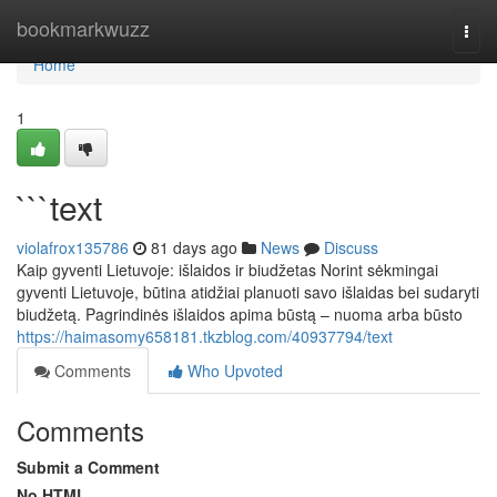
Home
bookmarkwuzz
Togg
navi
Home
1
```text
violafrox135786
81 days ago
News
Discuss
Kaip gyventi Lietuvoje: išlaidos ir biudžetas Norint sėkmingai
gyventi Lietuvoje, būtina atidžiai planuoti savo išlaidas bei sudaryti
biudžetą. Pagrindinės išlaidos apima būstą – nuoma arba būsto
https://haimasomy658181.tkzblog.com/40937794/text
Comments
Who Upvoted
Comments
Submit a Comment
No HTML