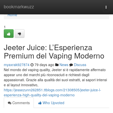
Home
bookmarkwuzz
Togg
navi
Home
1
Jeeter Juice: L’Esperienza
Premium del Vaping Moderno
myaxrak927874
79 days ago
News
Discuss
Nel mondo del vaping quality, Jeeter si è rapidamente affermato
appear uno dei marchi più riconosciuti e richiesti dagli
appassionati. Grazie alla qualità dei suoi estratti, ai sapori intensi
e al layout innovativo,
https://jessezunn262851.ttblogs.com/21308505/jeeter-juice-l-
esperienza-high-quality-del-vaping-moderno
Comments
Who Upvoted