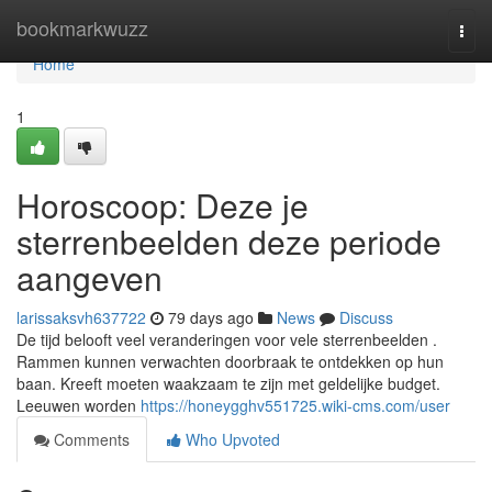
Home
bookmarkwuzz
Togg
navi
Home
1
Horoscoop: Deze je
sterrenbeelden deze periode
aangeven
larissaksvh637722
79 days ago
News
Discuss
De tijd belooft veel veranderingen voor vele sterrenbeelden .
Rammen kunnen verwachten doorbraak te ontdekken op hun
baan. Kreeft moeten waakzaam te zijn met geldelijke budget.
Leeuwen worden
https://honeygghv551725.wiki-cms.com/user
Comments
Who Upvoted