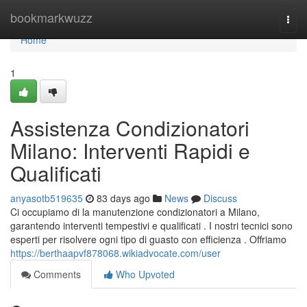
Home
bookmarkwuzz
Togg
navi
Home
1
Assistenza Condizionatori
Milano: Interventi Rapidi e
Qualificati
anyasotb519635
83 days ago
News
Discuss
Ci occupiamo di la manutenzione condizionatori a Milano,
garantendo interventi tempestivi e qualificati . I nostri tecnici sono
esperti per risolvere ogni tipo di guasto con efficienza . Offriamo
https://berthaapvf878068.wikiadvocate.com/user
Comments
Who Upvoted