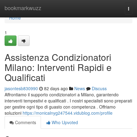
Home
bookmarkwuzz
Togg
navi
Home
1
Assistenza Condizionatori
Milano: Interventi Rapidi e
Qualificati
jasontesb830990
82 days ago
News
Discuss
Affrontiamo il supporto condizionatori a Milano, garantendo
interventi tempestivi e qualificati . I nostri specialisti sono preparati
per gestire ogni tipo di guasto con competenza . Offriamo
soluzioni
https://monicalnyg247544.vidublog.com/profile
Comments
Who Upvoted