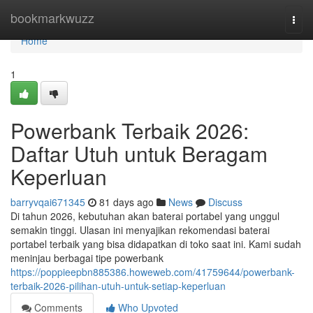
Home
bookmarkwuzz
Togg
navi
Home
1
Powerbank Terbaik 2026:
Daftar Utuh untuk Beragam
Keperluan
barryvqai671345
81 days ago
News
Discuss
Di tahun 2026, kebutuhan akan baterai portabel yang unggul
semakin tinggi. Ulasan ini menyajikan rekomendasi baterai
portabel terbaik yang bisa didapatkan di toko saat ini. Kami sudah
meninjau berbagai tipe powerbank
https://poppieepbn885386.howeweb.com/41759644/powerbank-
terbaik-2026-pilihan-utuh-untuk-setiap-keperluan
Comments
Who Upvoted