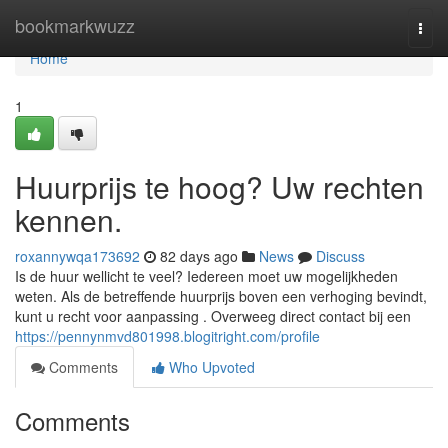
Home
bookmarkwuzz
Togg
navi
Home
1
Huurprijs te hoog? Uw rechten
kennen.
roxannywqa173692
82 days ago
News
Discuss
Is de huur wellicht te veel? Iedereen moet uw mogelijkheden
weten. Als de betreffende huurprijs boven een verhoging bevindt,
kunt u recht voor aanpassing . Overweeg direct contact bij een
https://pennynmvd801998.blogitright.com/profile
Comments
Who Upvoted
Comments