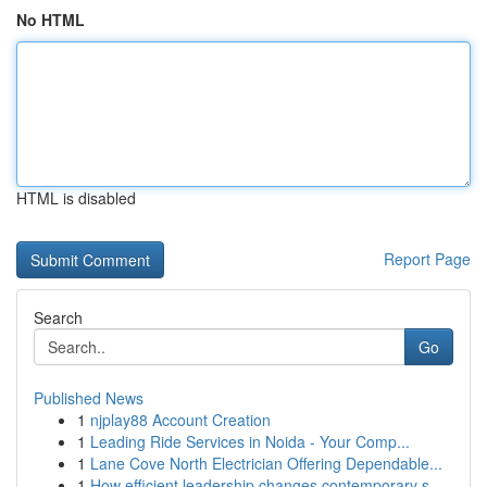
No HTML
HTML is disabled
Report Page
Search
Go
Published News
1
njplay88 Account Creation
1
Leading Ride Services in Noida - Your Comp...
1
Lane Cove North Electrician Offering Dependable...
1
How efficient leadership changes contemporary s...