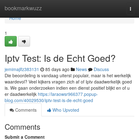
Home
bookmarkwuzz
Togg
navi
Home
1
Iptv Test: Is de Echt Goed?
jemimajlfz383131
85 days ago
News
Discuss
Die beoordeling is vandaag uiterst populair, maar is het werkelijk
waardevol? Veel kijkers vragen zich af of Iptv daadwerkelijk goed
is. We gaan onderzoeken indien een dienst positief blijkt en of u
er daadwerkelijk
https://laraowsr966377.popup-
blog.com/40029530/iptv-test-is-de-echt-goed
Comments
Who Upvoted
Comments
Submit a Comment