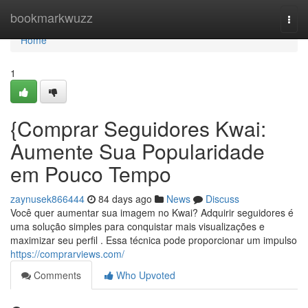
Home
bookmarkwuzz
Togg
navi
Home
1
{Comprar Seguidores Kwai:
Aumente Sua Popularidade
em Pouco Tempo
zaynusek866444
84 days ago
News
Discuss
Você quer aumentar sua imagem no Kwai? Adquirir seguidores é
uma solução simples para conquistar mais visualizações e
maximizar seu perfil . Essa técnica pode proporcionar um impulso
https://comprarviews.com/
Comments
Who Upvoted