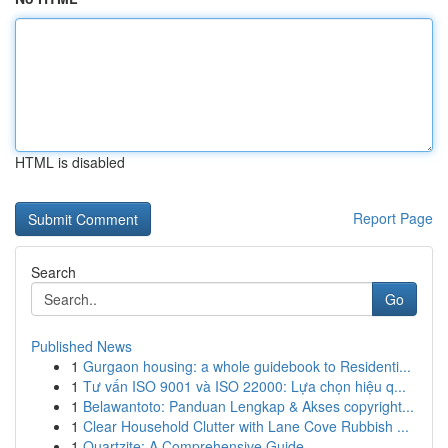
HTML is disabled
Report Page
Search
Go
Published News
1
Gurgaon housing: a whole guidebook to Residenti...
1
Tư vấn ISO 9001 và ISO 22000: Lựa chọn hiệu q...
1
Belawantoto: Panduan Lengkap & Akses copyright...
1
Clear Household Clutter with Lane Cove Rubbish ...
1
Quartzite: A Comprehensive Guide