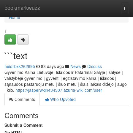
Home
bookmarkwuzz
Togg
navi
Home
1
```text
heidiibxk262695
83 days ago
News
Discuss
Gyvenimo Kaina Lietuvoje: Išlaidos ir Patarimai Šalyje | šalyse |
valstybėje gyvenimo | gyventi | egzistavimo kaina | išlaidos |
sąnaudos pastaruoju metu | šiuo metu | šiais laikais didėjo | augo
| kilo.
https://jasperwkin434307.azuria-wiki.com/user
Comments
Who Upvoted
Comments
Submit a Comment
No HTML