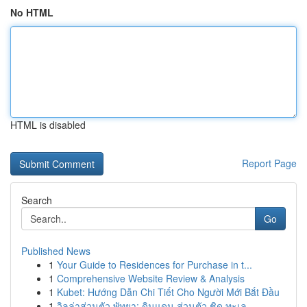
No HTML
HTML is disabled
Report Page
Search
Go
Published News
1
Your Guide to Residences for Purchase in t...
1
Comprehensive Website Review & Analysis
1
Kubet: Hướng Dẫn Chi Tiết Cho Người Mới Bắt Đầu
1
วิลล่าส่วนตัว พัทยา: ดินแดน ส่วนตัว ชิด ทะเล