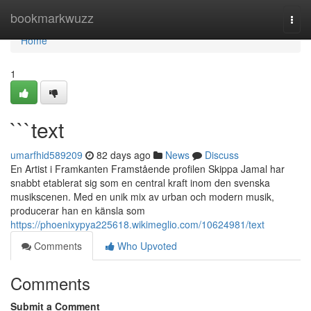
Home
bookmarkwuzz
Togg
navi
Home
1
```text
umarfhid589209
82 days ago
News
Discuss
En Artist i Framkanten Framstående profilen Skippa Jamal har
snabbt etablerat sig som en central kraft inom den svenska
musikscenen. Med en unik mix av urban och modern musik,
producerar han en känsla som
https://phoenixypya225618.wikimeglio.com/10624981/text
Comments
Who Upvoted
Comments
Submit a Comment