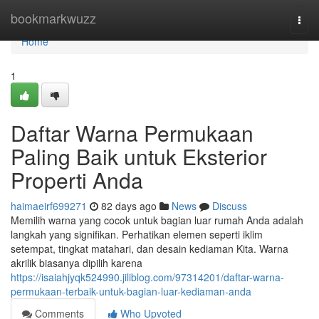
Home
bookmarkwuzz
Togg
navi
Home
1
Daftar Warna Permukaan
Paling Baik untuk Eksterior
Properti Anda
haimaeirf699271
82 days ago
News
Discuss
Memilih warna yang cocok untuk bagian luar rumah Anda adalah
langkah yang signifikan. Perhatikan elemen seperti iklim
setempat, tingkat matahari, dan desain kediaman Kita. Warna
akrilik biasanya dipilih karena
https://isaiahjyqk524990.jiliblog.com/97314201/daftar-warna-
permukaan-terbaik-untuk-bagian-luar-kediaman-anda
Comments
Who Upvoted