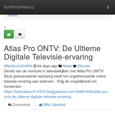
Home
bookmarkwuzz
Togg
navi
Home
1
Atlas Pro ONTV: De Ultieme
Digitale Televisie-ervaring
tiffanytuxv520893
84 days ago
News
Discuss
Geniet van de revolutie in televisiekijken met Atlas Pro ONTV!
Deze geavanceerde oplossing biedt het ongeëvenaarde online
televisie ervaring aan iedereen . Krijg de mogelijkheid om
honderden
https://hamzakpur312976.bloggadores.com/39981699/atlas-pro-
ontv-de-ultieme-digitale-televisie-ervaring
Comments
Who Upvoted