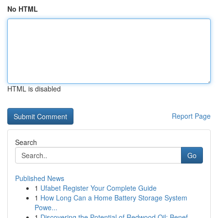
No HTML
HTML is disabled
Report Page
Search
Go
Published News
1
Ufabet Register Your Complete Guide
1
How Long Can a Home Battery Storage System
Powe...
1
Discovering the Potential of Redwood Oil: Benef...