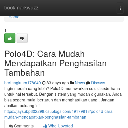
Home
bookmarkwuzz
Togg
navi
Home
1
Polo4D: Cara Mudah
Mendapatkan Penghasilan
Tambahan
berthagkmm178649
83 days ago
News
Discuss
Ingin meraih uang lebih? Polo4D menawarkan solusi sederhana
untuk hal tersebut. Dengan sistem yang mudah digunakan, Anda
bisa segera mulai bertaruh dan menghasilkan uang . Jangan
abaikan peluang ini
https://jaysubp302298.csublogs.com/49179918/polo4d-cara-
mudah-mendapatkan-penghasilan-tambahan
Comments
Who Upvoted