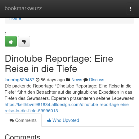
Home
bookmarkwuzz
Togg
navi
Home
1
Dinotube Reportage: Eine
Reise in die Tiefe
ianerbg829487
86 days ago
News
Discuss
Die packende Reportage “Dinotube Reportage: Eine Reise in die
Tiefe” führt den Betrachter auf die unglaubliche Expedition in das
Tiefen des Gewässers. Experten präsentieren seltene Lebewesen
https://keithbvnl961834.alltdesign.com/dinotube-reportage-eine-
reise-in-die-tiefe-59996013
Comments
Who Upvoted
Comments