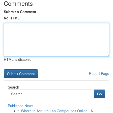
Comments
Submit a Comment
No HTML
HTML is disabled
Report Page
Search
Go
Published News
1
Where to Acquire Lab Compounds Online : A ...