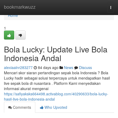
Home
bookmarkwuzz
Togg
navi
Home
1
Bola Lucky: Update Live Bola
Indonesia Andal
alexiaalnr283277
84 days ago
News
Discuss
Mencari skor siaran pertandingan sepak bola Indonesia ? Bola
Lucky hadir sebagai solusi terpercaya untuk mendapatkan hasil
live sepak bola di nusantara . Platform Kami menyediakan
informasi akurat mengenai
https://safiyaksks664498.activablog.com/40290633/bola-lucky-
hasil-live-bola-indonesia-andal
Comments
Who Upvoted