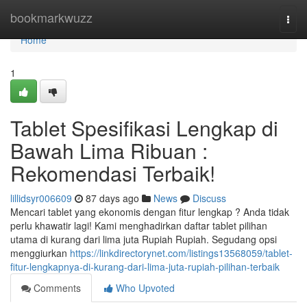
Home
bookmarkwuzz
Togg
navi
Home
1
Tablet Spesifikasi Lengkap di
Bawah Lima Ribuan :
Rekomendasi Terbaik!
lillidsyr006609
87 days ago
News
Discuss
Mencari tablet yang ekonomis dengan fitur lengkap ? Anda tidak
perlu khawatir lagi! Kami menghadirkan daftar tablet pilihan
utama di kurang dari lima juta Rupiah Rupiah. Segudang opsi
menggiurkan
https://linkdirectorynet.com/listings13568059/tablet-
fitur-lengkapnya-di-kurang-dari-lima-juta-rupiah-pilihan-terbaik
Comments
Who Upvoted