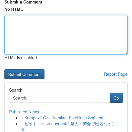
Submit a Comment
No HTML
HTML is disabled
Report Page
Search
Go
Published News
1
Kompozit Özel Kapıları: Estetik ve Sağlaml...
1
ビットコインcopyrightの魅力：安全で匿名なオン
ラ...