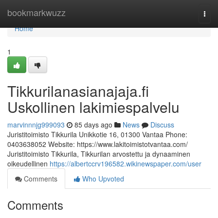
Home
bookmarkwuzz
Togg
navi
Home
1
Tikkurilanasianajaja.fi
Uskollinen lakimiespalvelu
marvinnnjg999093
85 days ago
News
Discuss
Juristitoimisto Tikkurila Unikkotie 16, 01300 Vantaa Phone:
0403638052 Website: https://www.lakitoimistotvantaa.com/
Juristitoimisto Tikkurila, Tikkurilan arvostettu ja dynaaminen
oikeudellinen
https://albertccrv196582.wikinewspaper.com/user
Comments
Who Upvoted
Comments