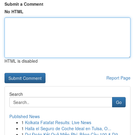
Submit a Comment
No HTML
HTML is disabled
Report Page
Search
Go
Published News
1
Kolkata Fatafat Results: Live News
1
Halla el Seguro de Coche Ideal en Tulsa, O...
1
Dự Đoán Kết Quả Miễn Phí: Bảng Cầu 100 & Dữ...