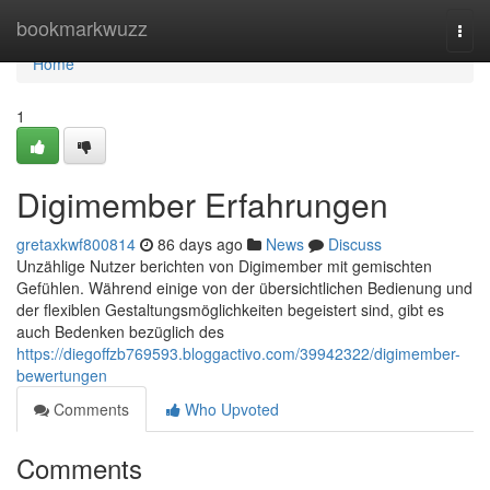
Home
bookmarkwuzz
Togg
navi
Home
1
Digimember Erfahrungen
gretaxkwf800814
86 days ago
News
Discuss
Unzählige Nutzer berichten von Digimember mit gemischten
Gefühlen. Während einige von der übersichtlichen Bedienung und
der flexiblen Gestaltungsmöglichkeiten begeistert sind, gibt es
auch Bedenken bezüglich des
https://diegoffzb769593.bloggactivo.com/39942322/digimember-
bewertungen
Comments
Who Upvoted
Comments