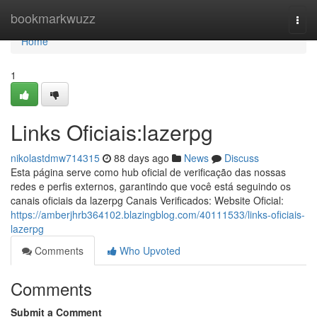
Home
bookmarkwuzz
Togg
navi
Home
1
Links Oficiais:lazerpg
nikolastdmw714315
88 days ago
News
Discuss
Esta página serve como hub oficial de verificação das nossas
redes e perfis externos, garantindo que você está seguindo os
canais oficiais da lazerpg Canais Verificados: Website Oficial:
https://amberjhrb364102.blazingblog.com/40111533/links-oficiais-
lazerpg
Comments
Who Upvoted
Comments
Submit a Comment