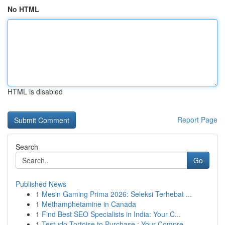
No HTML
HTML is disabled
Report Page
Search
Go
Published News
1
Mesin Gaming Prima 2026: Seleksi Terhebat ...
1
Methamphetamine in Canada
1
Find Best SEO Specialists in India: Your C...
1
Testudo Tortoise to Purchase : Your Compre...