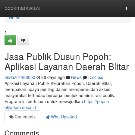
Home
bookmarkwuzz
Togg
navi
Home
1
Jasa Publik Dusun Popoh:
Aplikasi Layanan Daerah Blitar
aliviazrlz488050
86 days ago
News
Discuss
Aplikasi Layanan Publik Kelurahan Popoh, Daerah Blitar,
merupakan upaya penting dalam mempermudah akses
masyarakat terhadap berbagai bentuk administrasi publik.
Program ini bertujuan untuk mewujudkan
https://popoh-
blitarkab.desa.id
Comments
Who Upvoted
Comments