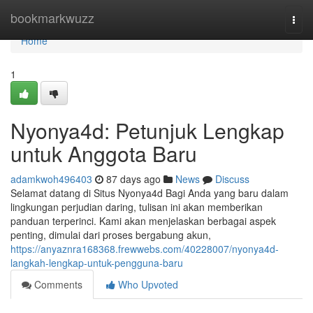
Home
bookmarkwuzz
Togg
navi
Home
1
Nyonya4d: Petunjuk Lengkap
untuk Anggota Baru
adamkwoh496403
87 days ago
News
Discuss
Selamat datang di Situs Nyonya4d Bagi Anda yang baru dalam
lingkungan perjudian daring, tulisan ini akan memberikan
panduan terperinci. Kami akan menjelaskan berbagai aspek
penting, dimulai dari proses bergabung akun,
https://anyaznra168368.frewwebs.com/40228007/nyonya4d-
langkah-lengkap-untuk-pengguna-baru
Comments
Who Upvoted