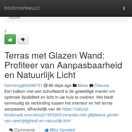
Home
bookmarkwuzz
Togg
navi
Home
1
Terras met Glazen Wand:
Profiteer van Aanpasbaarheid
en Natuurlijk Licht
harmonyghlz499751
86 days ago
News
Discuss
Een balkon met een schuifwand is de geweldige manier om
optimale flexibiliteit en licht in uw huis te creëren. Het biedt
eenvoudig de verbinding tussen het interieur en het terras
aanpassen, afhankelijk van de
https://natural-
bookmark.com/story21393265/veranda-met-glijdwand-geniet-
van-veelzijdigheid-en-natuurlijk-licht
Comments
Who Upvoted