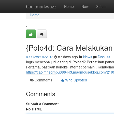
Home
bookmarkwuzz
Home
New
Submit
Home
1
{Polo4d: Cara Melakukan 
izaakcvzt945197
87 days ago
News
Discuss
Ingin mencoba judi daring di Polo4d? Perhatikan pa
Pertama, pastikan koneksi internet pemain . Kemudian,
https://caoimhegmbu386443.madmouseblog.com/2199
Comments
Who Upvoted
Comments
Submit a Comment
No HTML