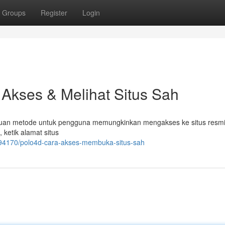
Groups
Register
Login
Akses & Melihat Situs Sah
nduan metode untuk pengguna memungkinkan mengakses ke situs resmi
 ketik alamat situs
4170/polo4d-cara-akses-membuka-situs-sah