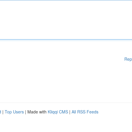
Rep
d
|
Top Users
| Made with
Kliqqi CMS
|
All RSS Feeds