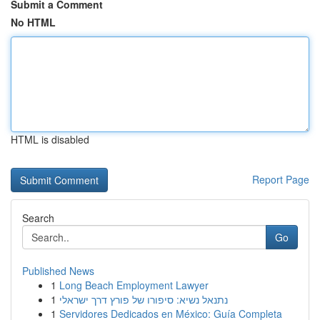
Submit a Comment
No HTML
HTML is disabled
Report Page
Search
Go
Published News
1
Long Beach Employment Lawyer
1
נתנאל נשיא: סיפורו של פורץ דרך ישראלי
1
Servidores Dedicados en México: Guía Completa