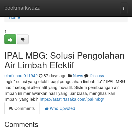
Home
bookmarkwuzz
Togg
navi
Home
1
IPAL MBG: Solusi Pengolahan
Air Limbah Efektif
elodiecbet011942
87 days ago
News
Discuss
Ingin" solusi yang efektif bagi pengolahan limbah itu"? IPAL MBG
hadir sebagai alternatif yang inovatif. Sistem pembuangan air
limbah ini menawarkan hasil yang luar biasa, menghasilkan
limbah" yang lebih
https://astatirtasaka.com/ipal-mbg/
Comments
Who Upvoted
Comments