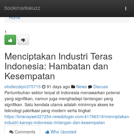
Home
bookmarkwuzz
Togg
navi
Home
1
Menciptakan Industri Teras
Indonesia: Hambatan dan
Kesempatan
elodiezdqm375715
91 days ago
News
Discuss
Pertumbuhan sektor terpal di Indonesia menawarkan potensi
yang signifikan, namun juga menghadapi tantangan yang
signifikan. Satu kendala utama adalah minimnya akses ke
teknologi pabrikasi yang modern serta tingkat
https://brianaywe327254.newsbloger.com/41796319/menciptakan-
industri-kanopi-indonesia-rintangan-dan-kesempatan
Comments
Who Upvoted