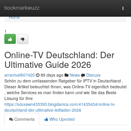
Home
bookmarkwuzz
Togg
navi
Home
1
Online-TV Deutschland: Der
Ultimative Guide 2026
arranivaf607420
89 days ago
News
Discuss
Schön zu dem umfassenden Ratgeber für IPTV in Deutschland .
Dieser Artikel beleuchtet Ihnen, was Online-TV eigentlich bedeutet
, welche Services es man finden kann und wie Sie das Beste
Lösung für Ihre
https://luluxawn433393.blogdanica.com/41435434/online-tv-
deutschland-der-ultimative-leitfaden-2026
Comments
Who Upvoted