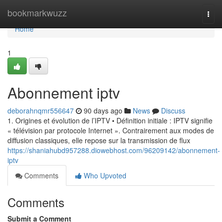
Home
bookmarkwuzz
Togg
navi
Home
1
Abonnement iptv
deborahnqmr556647
90 days ago
News
Discuss
1. Origines et évolution de l’IPTV • Définition initiale : IPTV signifie
« télévision par protocole Internet ». Contrairement aux modes de
diffusion classiques, elle repose sur la transmission de flux
https://shaniahubd957288.diowebhost.com/96209142/abonnement-
iptv
Comments
Who Upvoted
Comments
Submit a Comment