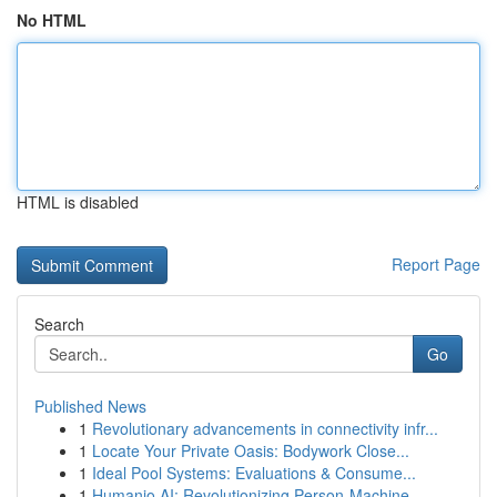
No HTML
HTML is disabled
Report Page
Search
Go
Published News
1
Revolutionary advancements in connectivity infr...
1
Locate Your Private Oasis: Bodywork Close...
1
Ideal Pool Systems: Evaluations & Consume...
1
Humanio AI: Revolutionizing Person-Machine ...