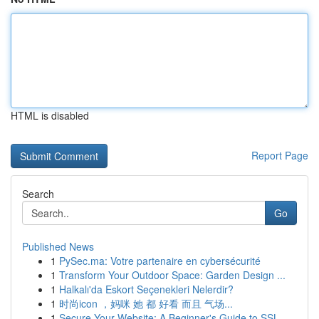
HTML is disabled
Report Page
Search
Go
Published News
1
PySec.ma: Votre partenaire en cybersécurité
1
Transform Your Outdoor Space: Garden Design ...
1
Halkalı'da Eskort Seçenekleri Nelerdir?
1
时尚icon ，妈咪 她 都 好看 而且 气场...
1
Secure Your Website: A Beginner's Guide to SSL ...