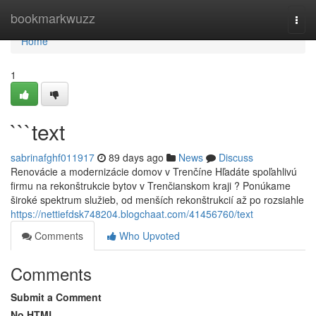
Home
bookmarkwuzz
Togg
navi
Home
1
```text
sabrinafghf011917
89 days ago
News
Discuss
Renovácie a modernizácie domov v Trenčíne Hľadáte spoľahlivú
firmu na rekonštrukcie bytov v Trenčianskom kraji ? Ponúkame
široké spektrum služieb, od menších rekonštrukcií až po rozsiahle
https://nettiefdsk748204.blogchaat.com/41456760/text
Comments
Who Upvoted
Comments
Submit a Comment
No HTML