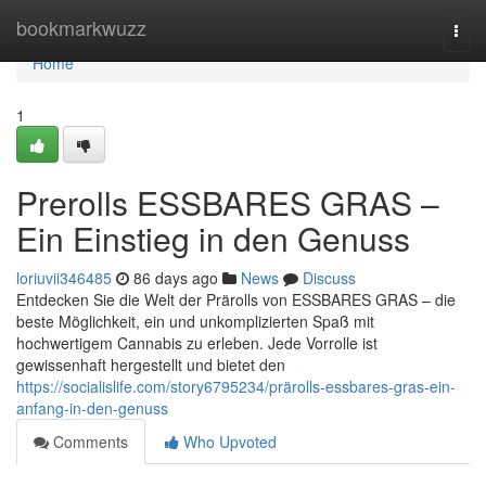
Home
bookmarkwuzz
Togg
navi
Home
1
Prerolls ESSBARES GRAS –
Ein Einstieg in den Genuss
loriuvii346485
86 days ago
News
Discuss
Entdecken Sie die Welt der Prärolls von ESSBARES GRAS – die
beste Möglichkeit, ein und unkomplizierten Spaß mit
hochwertigem Cannabis zu erleben. Jede Vorrolle ist
gewissenhaft hergestellt und bietet den
https://socialislife.com/story6795234/prärolls-essbares-gras-ein-
anfang-in-den-genuss
Comments
Who Upvoted