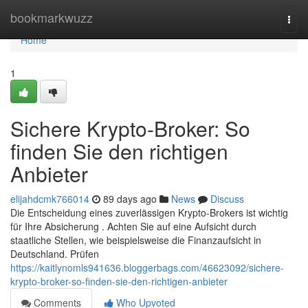
Home
bookmarkwuzz
Togg
navi
Home
1
Sichere Krypto-Broker: So
finden Sie den richtigen
Anbieter
elijahdcmk766014
89 days ago
News
Discuss
Die Entscheidung eines zuverlässigen Krypto-Brokers ist wichtig
für Ihre Absicherung . Achten Sie auf eine Aufsicht durch
staatliche Stellen, wie beispielsweise die Finanzaufsicht in
Deutschland. Prüfen
https://kaitlynomls941636.bloggerbags.com/46623092/sichere-
krypto-broker-so-finden-sie-den-richtigen-anbieter
Comments
Who Upvoted