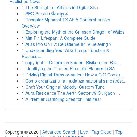
Published News
1
The Strength of Articles in Digital Stra...
1
SEO Service ที่สมบูรณ์
1
Receptor Alphasat TX AI: A Comprehensive
Overview
1
Exploring the Myth of the Crimson Dragon of Wales
1
Min Pin Lifespan: A Complete Guide
1
Atlas Pro ONTV: De Ultieme IPTV Beleving ?
1
Understanding Your ABS Pump: Function &
Replace...
1
copyright in Österreich kaufen: Risiken und Rea...
1
Identifying the Trusted Financial Planner in SA
1
Driving Digital Transformation: How a CIO Consu...
1
Cómo organizar una mudanza nacional sin estrés:...
1
Craft Your Original Melody: Custom Tune
1
Aura Residence The Aerth Sector 79 Gurgaon ...
1
A Premier Gambling Sites for This Year
Copyright © 2026 |
Advanced Search
|
Live
|
Tag Cloud
|
Top