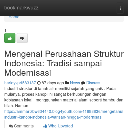
Home
bookmarkwuzz
Togg
navi
Home
1
Mengenal Perusahaan Struktur
Indonesia: Tradisi sampai
Modernisasi
harleyvprt583187
87 days ago
News
Discuss
Industri struktur di tanah air memiliki sejarah yang unik . Pada
mulanya, proses kanopi ini sangat berhubungan dengan
kebiasaan lokal , menggunakan material alami seperti bambu dan
bilah. Namun
https://ammarizbw634440.blog4youth.com/41688836/mengetahui-
industri-kanopi-indonesia-warisan-hingga-modernisasi
Comments
Who Upvoted