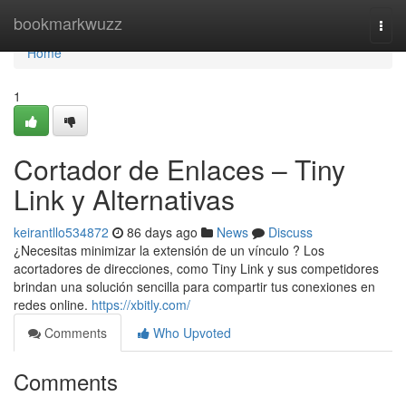
Home
bookmarkwuzz
Togg
navi
Home
1
Cortador de Enlaces – Tiny
Link y Alternativas
keirantllo534872
86 days ago
News
Discuss
¿Necesitas minimizar la extensión de un vínculo ? Los
acortadores de direcciones, como Tiny Link y sus competidores
brindan una solución sencilla para compartir tus conexiones en
redes online.
https://xbitly.com/
Comments
Who Upvoted
Comments