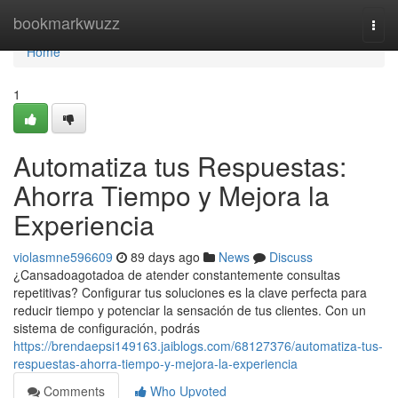
Home
bookmarkwuzz
Togg
navi
Home
1
Automatiza tus Respuestas:
Ahorra Tiempo y Mejora la
Experiencia
violasmne596609
89 days ago
News
Discuss
¿Cansadoagotadoa de atender constantemente consultas
repetitivas? Configurar tus soluciones es la clave perfecta para
reducir tiempo y potenciar la sensación de tus clientes. Con un
sistema de configuración, podrás
https://brendaepsi149163.jaiblogs.com/68127376/automatiza-tus-
respuestas-ahorra-tiempo-y-mejora-la-experiencia
Comments
Who Upvoted