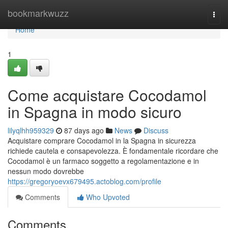
Home
bookmarkwuzz
Togg
navi
Home
1
Come acquistare Cocodamol
in Spagna in modo sicuro
lilyqlhh959329
87 days ago
News
Discuss
Acquistare comprare Cocodamol in la Spagna in sicurezza
richiede cautela e consapevolezza. È fondamentale ricordare che
Cocodamol è un farmaco soggetto a regolamentazione e in
nessun modo dovrebbe
https://gregoryoevx679495.actoblog.com/profile
Comments
Who Upvoted
Comments