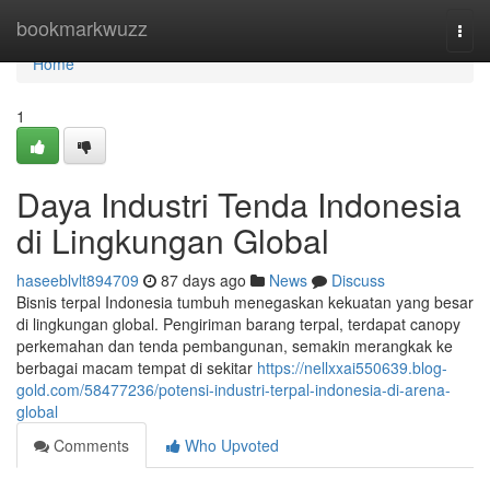
Home
bookmarkwuzz
Togg
navi
Home
1
Daya Industri Tenda Indonesia
di Lingkungan Global
haseeblvlt894709
87 days ago
News
Discuss
Bisnis terpal Indonesia tumbuh menegaskan kekuatan yang besar
di lingkungan global. Pengiriman barang terpal, terdapat canopy
perkemahan dan tenda pembangunan, semakin merangkak ke
berbagai macam tempat di sekitar
https://nellxxai550639.blog-
gold.com/58477236/potensi-industri-terpal-indonesia-di-arena-
global
Comments
Who Upvoted