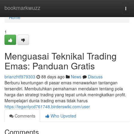
Home
bookmarkwuzz
Togg
navi
Home
1
Menguasai Teknikal Trading
Emas: Panduan Gratis
brianzhtf979303
88 days ago
News
Discuss
Berburu keuntungan di pasar emas menawarkan tantangan
tersendiri. Membutuhkan pemahaman mendalam tentang pola
harga dan strategi trading yang tepat untuk meningkatkan profit.
Mempelajari dunia trading emas tidak harus
https://teganlycd761748.birderswiki.com/user
Comments
Who Upvoted
Comments