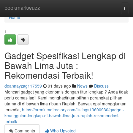
Home
bookmarkwuzz
Togg
navi
Home
1
Gadget Spesifikasi Lengkap di
Bawah Lima Juta :
Rekomendasi Terbaik!
deannayzag117559
91 days ago
News
Discuss
Mencari gadget yang ekonomis dengan fitur lengkap ? Anda tidak
perlu cemas lagi! Kami menghadirkan pilihan perangkat pilihan
utama di di bawah lima ribuan Rupiah. Banyak opsi menggiurkan
tersedia,
https://preniumdirectory.com/listings13600930/gadget-
keunggulan-lengkap-di-bawah-lima-juta-rupiah-rekomendasi-
terbaik
Comments
Who Upvoted