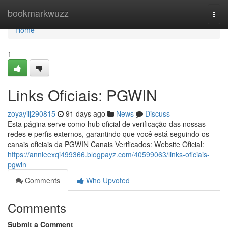
Home
bookmarkwuzz
Togg
navi
Home
1
Links Oficiais: PGWIN
zoyayilj290815
91 days ago
News
Discuss
Esta página serve como hub oficial de verificação das nossas
redes e perfis externos, garantindo que você está seguindo os
canais oficiais da PGWIN Canais Verificados: Website Oficial:
https://annieexqi499366.blogpayz.com/40599063/links-oficiais-
pgwin
Comments
Who Upvoted
Comments
Submit a Comment