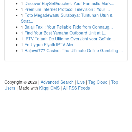
1
Discover BuySellVoucher: Your Fantastic Mark...
1
Premium Internet Protocol Television : Your ...
1
Foto Megadewa88 Surabaya: Tuntunan Utuh &
Strat...
1
Balaji Taxi : Your Reliable Ride from Connaug...
1
Find Your Best Yamaha Outboard Unit at L...
1
IPTV Totaal: De Ultieme Overzicht voor Geïnte...
1
En Uygun Fiyatlı IPTV Alın
1
Rajawd777 Casino: The Ultimate Online Gambling ...
Copyright © 2026 |
Advanced Search
|
Live
|
Tag Cloud
|
Top
Users
| Made with
Kliqqi CMS
|
All RSS Feeds