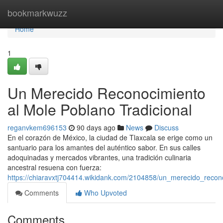
Home
bookmarkwuzz
Home
1
Un Merecido Reconocimiento
al Mole Poblano Tradicional
reganvkem696153
90 days ago
News
Discuss
En el corazón de México, la ciudad de Tlaxcala se erige como un
santuario para los amantes del auténtico sabor. En sus calles
adoquinadas y mercados vibrantes, una tradición culinaria
ancestral resuena con fuerza:
https://chiaravxtj704414.wikidank.com/2104858/un_merecido_recon
Comments
Who Upvoted
Comments